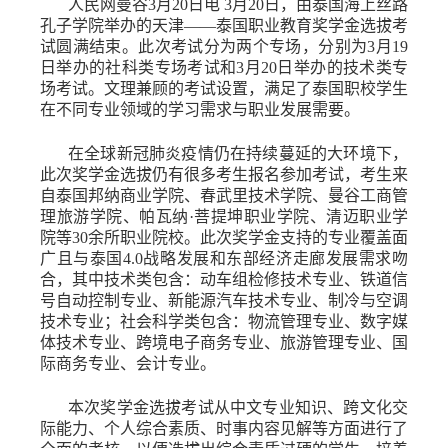
人民网曼谷
3月20日电
3月20日，由泰国海上丝路
孔子学院举办的天津——泰国职业教育奖学金选拔考
试圆满结束。此次考试分为两个专场，分别为3月19
日举办的社科类专场考试和3月20日举办的技术类专
场考试。文理兼顾的考试设置，满足了泰国职校学生
在不同专业领域的学习需求与职业发展需要。
在全球新冠肺炎疫情仍在持续蔓延的大环境下，
此次奖学金选拔仍有很多考生报名参加考试，考生来
自泰国邦纳商业学院、春武里技术学院、曼谷工商管
理旅游学院、帕瓦纳
·菩提坤职业学院、清迈职业学
院等30余所职业院校。此次奖学金支持的专业覆盖面
广且与泰国4.0战略发展和东部经济走廊发展需求吻
合，其中技术类包含：动车组检修技术专业、铁道信
号自动控制专业、新能源汽车技术专业、制冷与空调
技术专业；社会科学类包含：物流管理专业、数字媒
体技术专业、跨境电子商务专业、旅游管理专业、国
际商务专业、会计专业。
本次奖学金选拔考试从中文专业知识、跨文化交
际能力、个人综合素质、时事内容见解等方面进行了