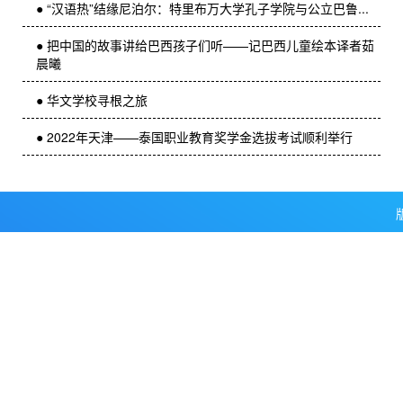
● “汉语热”结缘尼泊尔：特里布万大学孔子学院与公立巴鲁...
● 把中国的故事讲给巴西孩子们听——记巴西儿童绘本译者茹
晨曦
● 华文学校寻根之旅
● 2022年天津——泰国职业教育奖学金选拔考试顺利举行