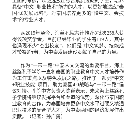
全面的考核，以便选拔出综合素质过硬的学生，培养
具备
“中文+职业技术”能力的人才，以更好地适应“泰
国4.0发展战略”，为泰国培养更多的“懂中文、会技
术”的专业人才。
从
2015年至今，海丝孔院共计推荐8批次258人获
得该项奖学金，目前已经毕业的学生有119人，其中
也涌现不少“杰出校友”。他们是“中文筑梦、技能成
才”的践行者，为中泰发展建设贡献了自己的力量。
作为
“一带一路”中泰人文交流的重要平台，海上
丝路孔子学院一直将泰国的职业教育中文人才培养作
为工作重点以及特色发展之路，推出了一系列“中文
+职业技能”项目，助力泰国4.0战略与“一带一路”倡
议对接。孔院中方负责人陈巍表示，未来海上丝路孔
子学院将继续发挥平台和渠道的优势，深化与泰国职
业教育的合作，为泰国培养更多中文水平过硬又精通
职业技术的复合型人才，为中泰两国的经济发展作出
贡献。
（记者
：
孙广勇）